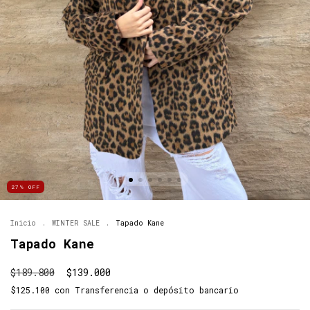
27
%
OFF
Inicio
.
WINTER SALE
.
Tapado Kane
Tapado Kane
$189.800
$139.000
$125.100
con
Transferencia o depósito bancario