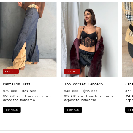
10
%
OFF
10
%
OFF
Pantalón Jazz
Top corset lencero
Cin
$75.000
$67.500
$40.000
$36.000
$60
$60.750
con
Transferencia o
$32.400
con
Transferencia o
$54
depósito bancario
depósito bancario
depó
COMPRAR
COMPRAR