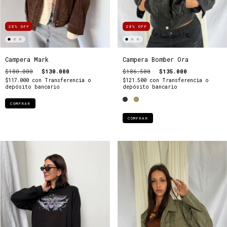
28
%
OFF
28
%
OFF
Campera Mark
Campera Bomber Ora
$180.000
$130.000
$186.500
$135.000
$117.000
con
Transferencia o
$121.500
con
Transferencia o
depósito bancario
depósito bancario
COMPRAR
COMPRAR