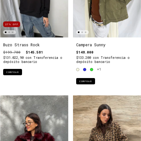
27
%
OFF
Buzo Strass Rock
Campera Sunny
$199.700
$145.581
$148.000
$131.022,90
con
Transferencia o
$133.200
con
Transferencia o
depósito bancario
depósito bancario
+1
COMPRAR
COMPRAR