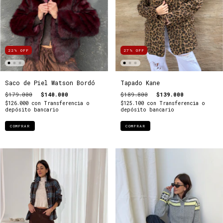
22
%
OFF
27
%
OFF
Saco de Piel Watson Bordó
Tapado Kane
$179.000
$140.000
$189.800
$139.000
$126.000
con
Transferencia o
$125.100
con
Transferencia o
depósito bancario
depósito bancario
COMPRAR
COMPRAR