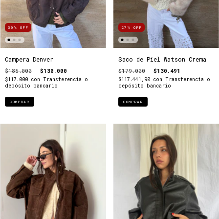
30
%
OFF
27
%
OFF
Campera Denver
Saco de Piel Watson Crema
$185.000
$130.000
$179.000
$130.491
$117.000
con
Transferencia o
$117.441,90
con
Transferencia o
depósito bancario
depósito bancario
COMPRAR
COMPRAR