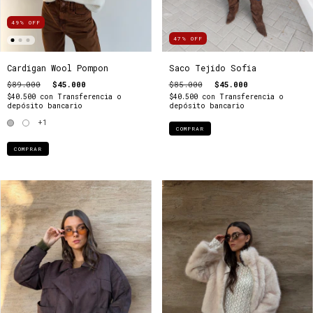
49
%
OFF
47
%
OFF
Cardigan Wool Pompon
Saco Tejido Sofia
$89.000
$45.000
$85.000
$45.000
$40.500
con
Transferencia o
$40.500
con
Transferencia o
depósito bancario
depósito bancario
+1
COMPRAR
COMPRAR