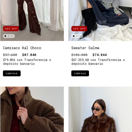
10
%
OFF
29
%
OFF
Camisaco Kal Choco
Sweater Salma
$97.600
$87.840
$105.000
$74.844
$79.056
con
Transferencia o
$67.359,60
con
Transferencia o
depósito bancario
depósito bancario
COMPRAR
COMPRAR